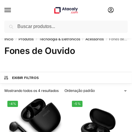
Pesquisar
🤝 Marketplace Híbrido – B2B e B2C
Início
Produtos
Tecnologia & Eletrônicos
Acessórios
Fones de Ouvido
/
/
/
/
Fones de Ouvido
EXIBIR FILTROS
Mostrando todos os 4 resultados
-4%
-5%