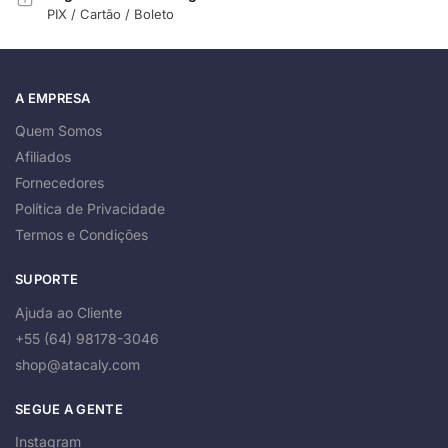
PIX / Cartão / Boleto
A EMPRESA
Quem Somos
Afiliados
Fornecedores
Política de Privacidade
Termos e Condições
SUPORTE
Ajuda ao Cliente
+55 (64) 98178-3046
shop@atacaly.com
SEGUE A GENTE
Instagram